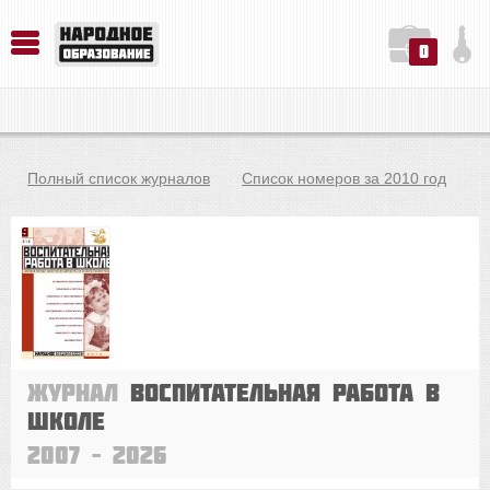
0
История. Обществознание. Методика преподавания. Учебные пособия
Русский язык. Литература. Филология. Лингвистика. Методика преподавания. Учебные пособия
Физика. Химия. Биология. Методика преподавания. Учебные пособия
Полный список журналов
Список номеров за 2010 год
Журнал
Воспитательная работа в
школе
2007 – 2026