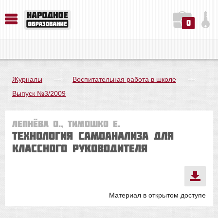
0
История. Обществознание. Методика преподавания. Учебные пособия
Русский язык. Литература. Филология. Лингвистика. Методика преподавания. Учебные пособия
Физика. Химия. Биология. Методика преподавания. Учебные пособия
Журналы
—
Воспитательная работа в школе
—
Выпуск №3/2009
Лепнёва О., Тимошко Е.
Технология самоанализа для
классного руководителя
Материал в открытом доступе