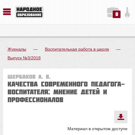
0
История. Обществознание. Методика преподавания. Учебные пособия
Русский язык. Литература. Филология. Лингвистика. Методика преподавания. Учебные пособия
Физика. Химия. Биология. Методика преподавания. Учебные пособия
Журналы
—
Воспитательная работа в школе
—
Выпуск №3/2018
Щербаков А. В.
Качества современного педагога-
воспитателя: мнение детей и
профессионалов
Материал в открытом доступе