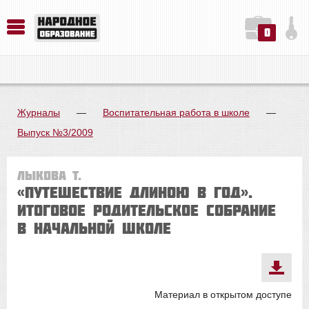
0
История. Обществознание. Методика преподавания. Учебные пособия
Русский язык. Литература. Филология. Лингвистика. Методика преподавания. Учебные пособия
Физика. Химия. Биология. Методика преподавания. Учебные пособия
Журналы
—
Воспитательная работа в школе
—
Выпуск №3/2009
Лыкова Т.
«Путешествие длиною в год».
Итоговое родительское собрание
в начальной школе
Материал в открытом доступе