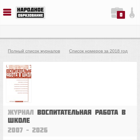
0
История. Обществознание. Методика преподавания. Учебные пособия
Русский язык. Литература. Филология. Лингвистика. Методика преподавания. Учебные пособия
Физика. Химия. Биология. Методика преподавания. Учебные пособия
Полный список журналов
Список номеров за 2018 год
Журнал
Воспитательная работа в
школе
2007 – 2026