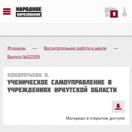
0
История. Обществознание. Методика преподавания. Учебные пособия
Русский язык. Литература. Филология. Лингвистика. Методика преподавания. Учебные пособия
Физика. Химия. Биология. Методика преподавания. Учебные пособия
Журналы
—
Воспитательная работа в школе
—
Выпуск №3/2009
Кондратьева О.
Ученическое самоуправление в
учреждениях Иркутской области
Материал в открытом доступе