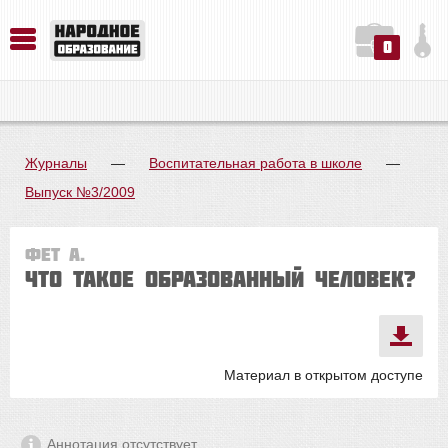
0
История. Обществознание. Методика преподавания. Учебные пособия
Русский язык. Литература. Филология. Лингвистика. Методика преподавания. Учебные пособия
Физика. Химия. Биология. Методика преподавания. Учебные пособия
Журналы
—
Воспитательная работа в школе
—
Выпуск №3/2009
Фет А.
Что такое образованный человек?
Материал в открытом доступе
Аннотация отсутствует