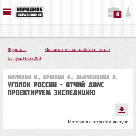
0
История. Обществознание. Методика преподавания. Учебные пособия
Русский язык. Литература. Филология. Лингвистика. Методика преподавания. Учебные пособия
Физика. Химия. Биология. Методика преподавания. Учебные пособия
Журналы
—
Воспитательная работа в школе
—
Выпуск №1/2008
Наумова В., Ершова А., Дьяченкова Л.
Уголок России – отчий дом:
проектируем экспедицию
Материал в открытом доступе