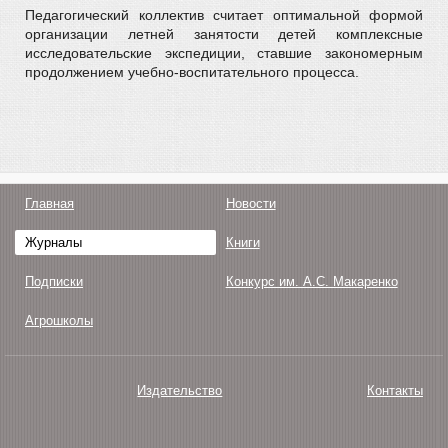
Педагогический коллектив считает оптимальной формой
организации летней занятости детей комплексные
исследовательские экспедиции, ставшие закономерным
продолжением учебно-воспитательного процесса.
Главная
Новости
Журналы
Книги
Подписки
Конкурс им. А.С. Макаренко
Агрошколы
Издательство
Контакты
О нас
Авторам