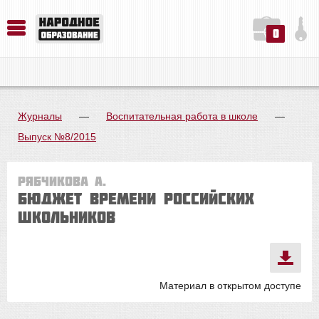
0
История. Обществознание. Методика преподавания. Учебные пособия
Русский язык. Литература. Филология. Лингвистика. Методика преподавания. Учебные пособия
Физика. Химия. Биология. Методика преподавания. Учебные пособия
Журналы
—
Воспитательная работа в школе
—
Выпуск №8/2015
Рябчикова А.
Бюджет времени российских
школьников
Материал в открытом доступе