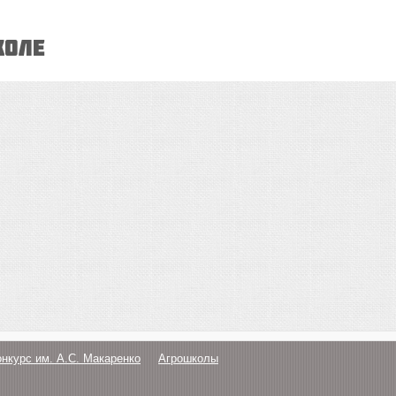
КОЛЕ
онкурс им. А.С. Макаренко
Агрошколы