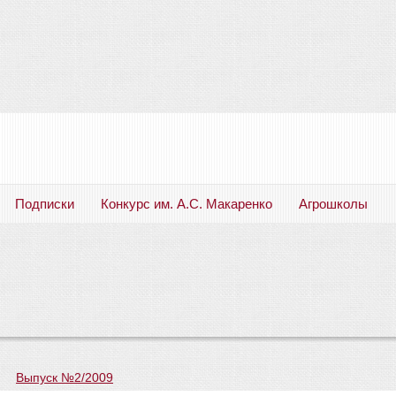
Подписки
Конкурс им. А.С. Макаренко
Агрошколы
Русский язык. Литература. Филология. Лингвистика. Методика преподавания. Учебные пособия
—
Выпуск №2/2009