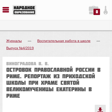
0
История. Обществознание. Методика преподавания. Учебные пособия
Русский язык. Литература. Филология. Лингвистика. Методика преподавания. Учебные пособия
Физика. Химия. Биология. Методика преподавания. Учебные пособия
Журналы
—
Воспитательная работа в школе
—
Выпуск №4/2019
Виноградова В. В.
Островок православной России в
Риме. Репортаж из приходской
школы при храме Святой
Великомученицы Екатерины в
Риме