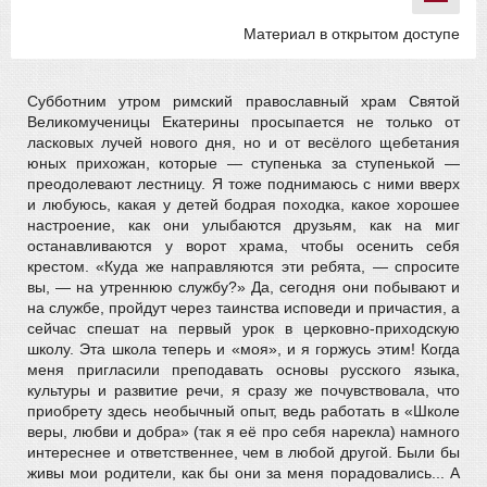
Материал в открытом доступе
Субботним утром римский православный храм Святой
Великомученицы Екатерины просыпается не только от
ласковых лучей нового дня, но и от весёлого щебетания
юных прихожан, которые — ступенька за ступенькой —
преодолевают лестницу. Я тоже поднимаюсь с ними вверх
и любуюсь, какая у детей бодрая походка, какое хорошее
настроение, как они улыбаются друзьям, как на миг
останавливаются у ворот храма, чтобы осенить себя
крестом. «Куда же направляются эти ребята, — спросите
вы, — на утреннюю службу?» Да, сегодня они побывают и
на службе, пройдут через таинства исповеди и причастия, а
сейчас спешат на первый урок в церковно-приходскую
школу. Эта школа теперь и «моя», и я горжусь этим! Когда
меня пригласили преподавать основы русского языка,
культуры и развитие речи, я сразу же почувствовала, что
приобрету здесь необычный опыт, ведь работать в «Школе
веры, любви и добра» (так я её про себя нарекла) намного
интереснее и ответственнее, чем в любой другой. Были бы
живы мои родители, как бы они за меня порадовались... А