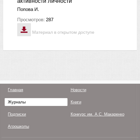
активности личности
Попова И.
Просмотров:
287
Материал в открытом доступе
Главная
Новости
Журналы
Книги
Подписки
Конкурс им. А.С. Макаренко
Агрошколы