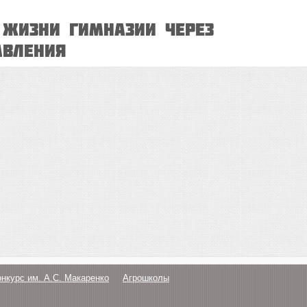
 жизни гимназии через
авления
онкурс им. А.С. Макаренко
Агрошколы