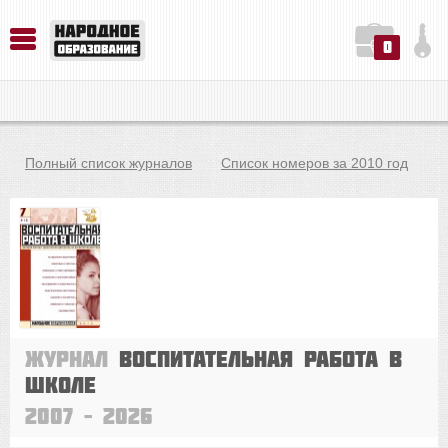
0
История. Обществознание. Методика преподавания. Учебные пособия
Русский язык. Литература. Филология. Лингвистика. Методика преподавания. Учебные пособия
Физика. Химия. Биология. Методика преподавания. Учебные пособия
Полный список журналов
Список номеров за 2010 год
Журнал
Воспитательная работа в
школе
2007 – 2026