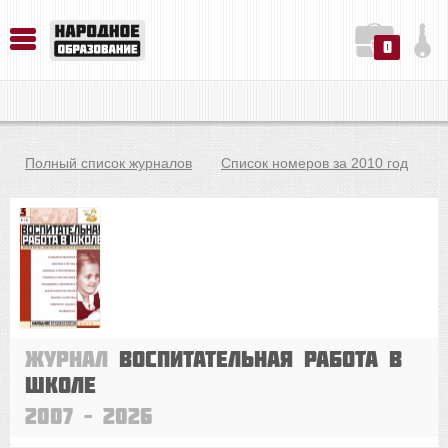
0
История. Обществознание. Методика преподавания. Учебные пособия
Русский язык. Литература. Филология. Лингвистика. Методика преподавания. Учебные пособия
Физика. Химия. Биология. Методика преподавания. Учебные пособия
Полный список журналов
Список номеров за 2010 год
Журнал
Воспитательная работа в
школе
2007 – 2026