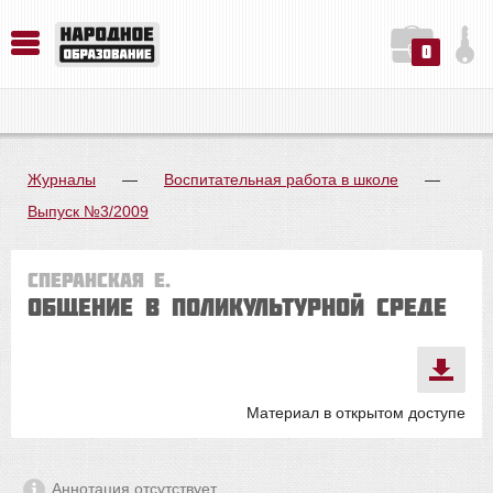
0
История. Обществознание. Методика преподавания. Учебные пособия
Русский язык. Литература. Филология. Лингвистика. Методика преподавания. Учебные пособия
Физика. Химия. Биология. Методика преподавания. Учебные пособия
Журналы
—
Воспитательная работа в школе
—
Выпуск №3/2009
Сперанская Е.
Общение в поликультурной среде
Материал в открытом доступе
Аннотация отсутствует