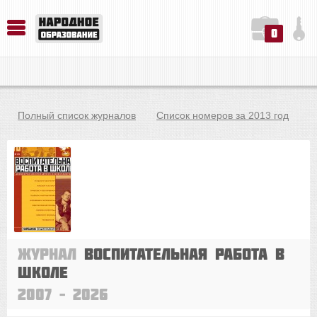
0
История. Обществознание. Методика преподавания. Учебные пособия
Русский язык. Литература. Филология. Лингвистика. Методика преподавания. Учебные пособия
Физика. Химия. Биология. Методика преподавания. Учебные пособия
Полный список журналов
Список номеров за 2013 год
Журнал
Воспитательная работа в
школе
2007 – 2026