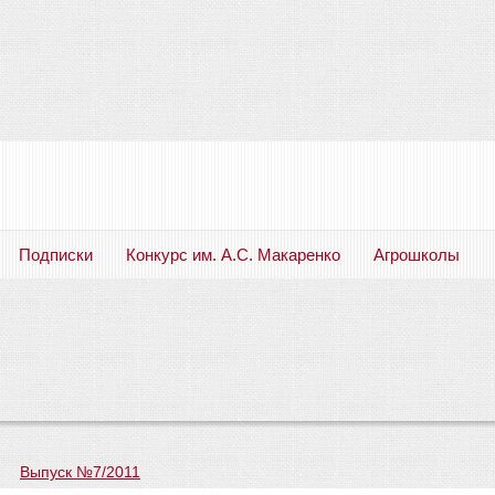
Подписки
Конкурс им. А.С. Макаренко
Агрошколы
Русский язык. Литература. Филология. Лингвистика. Методика преподавания. Учебные пособия
—
Выпуск №7/2011