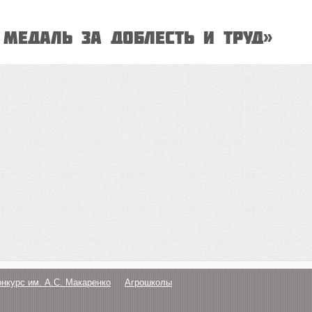
медаль за доблесть и труд»
онкурс им. А.С. Макаренко
Агрошколы