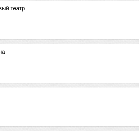
вый театр
на