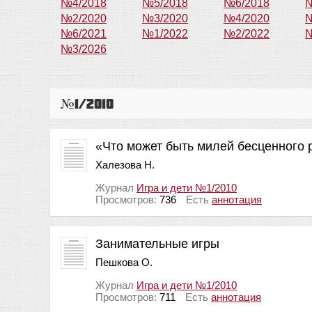
№4/2018
№5/2018
№6/2018
№
№2/2020
№3/2020
№4/2020
№
№6/2021
№1/2022
№2/2022
№
№3/2026
№1/2010
«Что может быть милей бесценного р
Халезова Н.
Журнал
Игра и дети №1/2010
Просмотров:
736
Есть
аннотация
Занимательные игры
Пешкова О.
Журнал
Игра и дети №1/2010
Просмотров:
711
Есть
аннотация