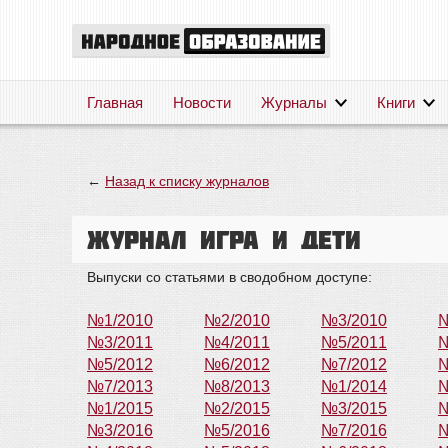
Главная
Новости
Журналы
Книги
←
Назад к списку журналов
Журнал Игра и дети
Выпуски со статьями в сводобном доступе:
№1/2010
№2/2010
№3/2010
№
№3/2011
№4/2011
№5/2011
№
№5/2012
№6/2012
№7/2012
№
№7/2013
№8/2013
№1/2014
№
№1/2015
№2/2015
№3/2015
№
№3/2016
№5/2016
№7/2016
№