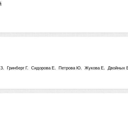
й
З.
Гринберг Г.
Сидорова Е.
Петрова Ю.
Жукова Е.
Двойных 