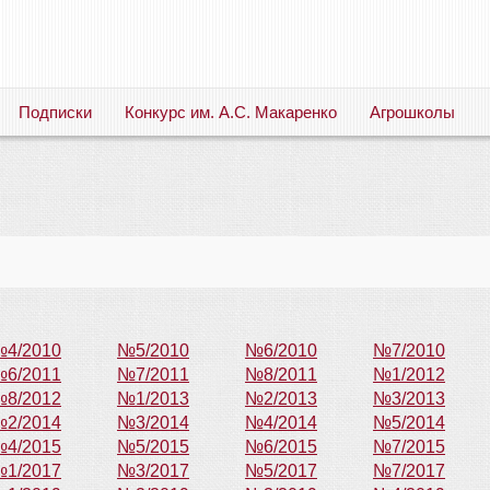
Подписки
Конкурс им. А.С. Макаренко
Агрошколы
Русский язык. Литература. Филология. Лингвистика. Методика преподавания. Учебные пособия
4/2010
№5/2010
№6/2010
№7/2010
6/2011
№7/2011
№8/2011
№1/2012
8/2012
№1/2013
№2/2013
№3/2013
2/2014
№3/2014
№4/2014
№5/2014
4/2015
№5/2015
№6/2015
№7/2015
1/2017
№3/2017
№5/2017
№7/2017