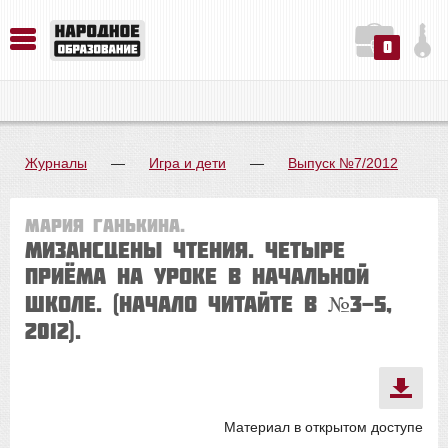
0
История. Обществознание. Методика преподавания. Учебные пособия
Русский язык. Литература. Филология. Лингвистика. Методика преподавания. Учебные пособия
Физика. Химия. Биология. Методика преподавания. Учебные пособия
Журналы
—
Игра и дети
—
Выпуск №7/2012
Мария Ганькина.
Мизансцены чтения. Четыре
приёма на уроке в начальной
школе. (Начало читайте в №3-5,
2012).
Материал в открытом доступе