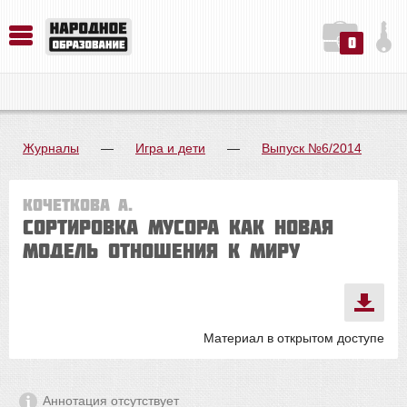
0
История. Обществознание. Методика преподавания. Учебные пособия
Русский язык. Литература. Филология. Лингвистика. Методика преподавания. Учебные пособия
Физика. Химия. Биология. Методика преподавания. Учебные пособия
Журналы
—
Игра и дети
—
Выпуск №6/2014
Кочеткова А.
Сортировка мусора как новая
модель отношения к миру
Материал в открытом доступе
Аннотация отсутствует