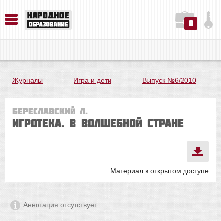
0
История. Обществознание. Методика преподавания. Учебные пособия
Русский язык. Литература. Филология. Лингвистика. Методика преподавания. Учебные пособия
Физика. Химия. Биология. Методика преподавания. Учебные пособия
Журналы
—
Игра и дети
—
Выпуск №6/2010
Береславский Л.
Игротека. В волшебной стране
Материал в открытом доступе
Аннотация отсутствует