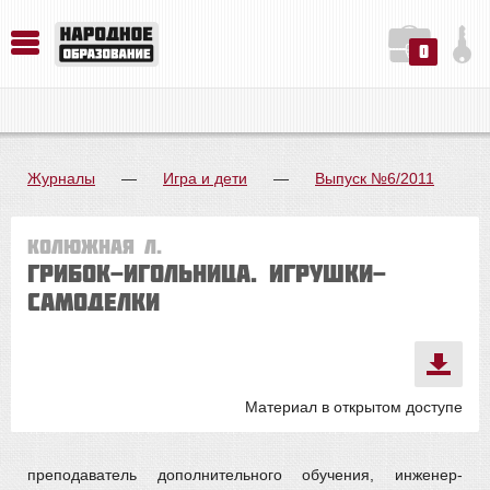
0
История. Обществознание. Методика преподавания. Учебные пособия
Русский язык. Литература. Филология. Лингвистика. Методика преподавания. Учебные пособия
Физика. Химия. Биология. Методика преподавания. Учебные пособия
Журналы
—
Игра и дети
—
Выпуск №6/2011
Колюжная Л.
Грибок-игольница. Игрушки-
самоделки
Материал в открытом доступе
преподаватель дополнительного обучения, инженер-