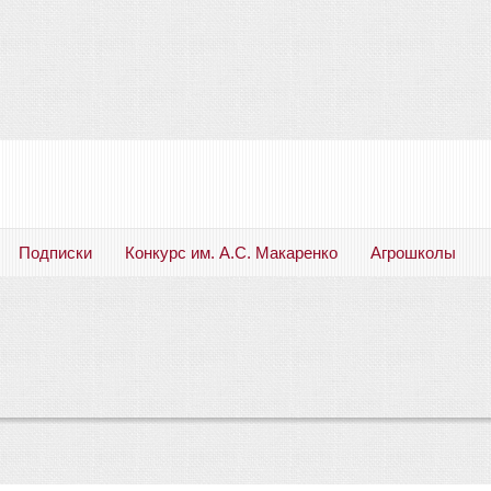
Подписки
Конкурс им. А.С. Макаренко
Агрошколы
Русский язык. Литература. Филология. Лингвистика. Методика преподавания. Учебные пособия