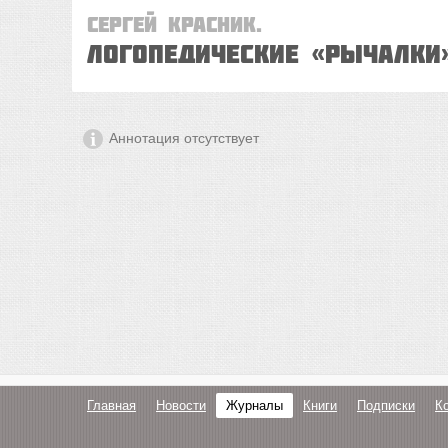
Сергей Красник.
Логопедические «рычалки
Аннотация отсутствует
Главная
Новости
Журналы
Книги
Подписки
К