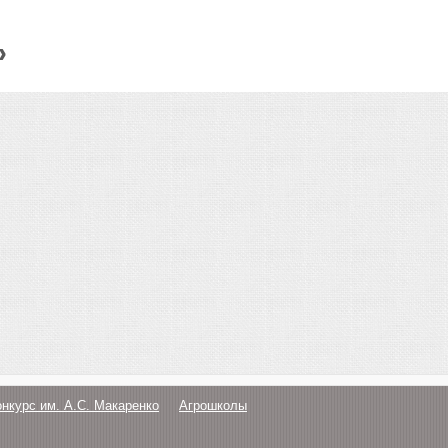
»
онкурс им. А.С. Макаренко
Агрошколы