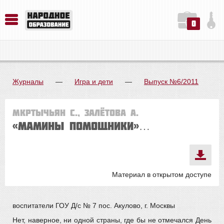
0
История. Обществознание. Методика преподавания. Учебные пособия
Русский язык. Литература. Филология. Лингвистика. Методика преподавания. Учебные пособия
Физика. Химия. Биология. Методика преподавания. Учебные пособия
Журналы
—
Игра и дети
—
Выпуск №6/2011
Мкртычьян С., Залётова А.
«Мамины помощники»…
Материал в открытом доступе
воспитатели ГОУ Д/с № 7 пос. Акулово, г. Москвы
Нет, наверное, ни одной страны, где бы не отмечался День