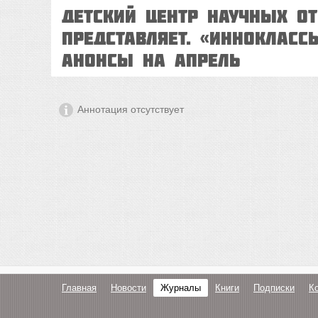
Детский центр научных о
представляет. «ИнноКлассы
Анонсы на апрель
Аннотация отсутствует
Главная
Новости
Журналы
Книги
Подписки
К