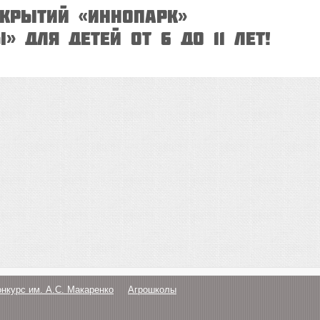
ткрытий «ИнноПарк»
» для детей от 6 до 11 лет!
онкурс им. А.С. Макаренко
Агрошколы