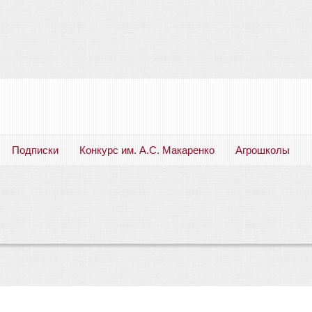
Подписки
Конкурс им. А.С. Макаренко
Агрошколы
Русский язык. Литература. Филология. Лингвистика. Методика преподавания. Учебные пособия