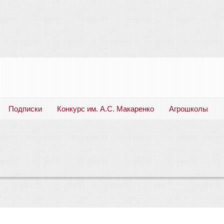
Подписки
Конкурс им. А.С. Макаренко
Агрошколы
Русский язык. Литература. Филология. Лингвистика. Методика преподавания. Учебные пособия