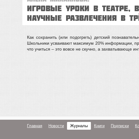
Игровые уроки в театре, 
Научные развлечения в т
Как сохранить (или подогреть) детский познавател
Школьники усваивают максимум 20% информации, преп
что учиться – это вовсе не скучно, а захватывающе и
Главная
Новости
Журналы
Книги
Подписки
К