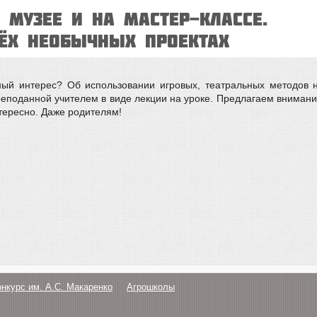
в музее и на мастер-классе.
рёх необычных проектах
ьный интерес? Об использовании игровых, театральных методов н
оданной учителем в виде лекции на уроке. Предлагаем вниманию
нтересно. Даже родителям!
онкурс им. А.С. Макаренко
Агрошколы