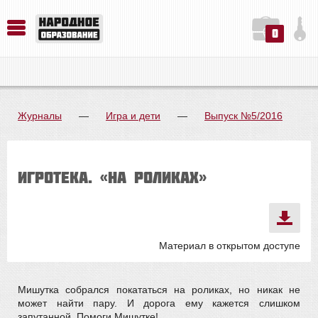
0
История. Обществознание. Методика преподавания. Учебные пособия
Русский язык. Литература. Филология. Лингвистика. Методика преподавания. Учебные пособия
Физика. Химия. Биология. Методика преподавания. Учебные пособия
Журналы
—
Игра и дети
—
Выпуск №5/2016
Игротека. «На роликах»
Материал в открытом доступе
Мишутка собрался покататься на роликах, но никак не
может найти пару. И дорога ему кажется слишком
запутанной. Помоги Мишутке!