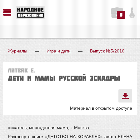
0
История. Обществознание. Методика преподавания. Учебные пособия
Русский язык. Литература. Филология. Лингвистика. Методика преподавания. Учебные пособия
Физика. Химия. Биология. Методика преподавания. Учебные пособия
Журналы
—
Игра и дети
—
Выпуск №5/2016
Литвяк Е.
ДЕТИ И МАМЫ РУССКОЙ ЭСКАДРЫ
Материал в открытом доступе
писатель, многодетная мама, г. Москва
Разговор о книге «ДЕТСТВО НА КОРАБЛЯХ» автор ЕЛЕНА