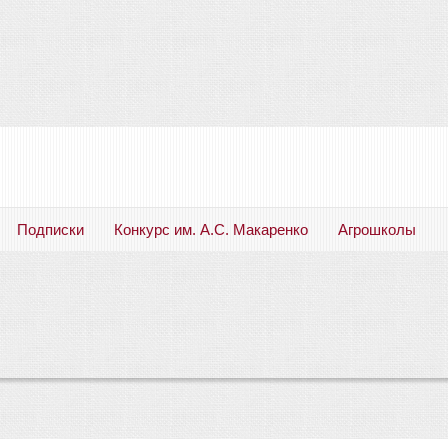
Подписки
Конкурс им. А.С. Макаренко
Агрошколы
Русский язык. Литература. Филология. Лингвистика. Методика преподавания. Учебные пособия