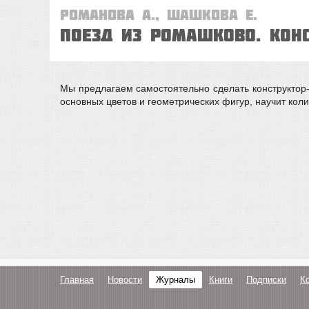
Романова А., Шашкова Е.
Поезд из Ромашково. Кон
Мы предлагаем самостоятельно сделать конструктор
основных цветов и геометрических фигур, научит кол
Главная
Новости
Журналы
Книги
Подписки
К