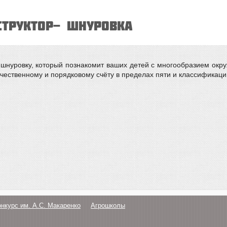
структор- шнуровка
-шнуровку, который познакомит ваших детей с многообразием окр
ичественному и порядковому счёту в пределах пяти и классификац
онкурс им. А.С. Макаренко
Агрошколы