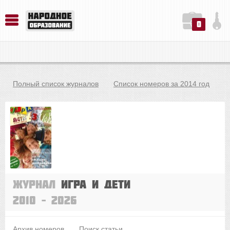
0
История. Обществознание. Методика преподавания. Учебные пособия
Русский язык. Литература. Филология. Лингвистика. Методика преподавания. Учебные пособия
Физика. Химия. Биология. Методика преподавания. Учебные пособия
Полный список журналов
Список номеров за 2014 год
Журнал
Игра и дети
2010 – 2026
Архив номеров
Поиск статьи