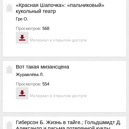
«Красная Шапочка»: «пальчиковый»
кукольный театр
Гре О.
Просмотров:
568
Материал в открытом доступе
Вот такая мизансцена
Журавлёва Л.
Просмотров:
554
Материал в открытом доступе
Гиберсон Б. Жизнь в тайге.; Гольдшмидт Д.
Александр и письма потерянной куклы