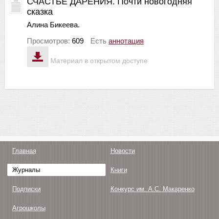
СЧАСТЬЕ ДАРЕНИЯ. Почти новогодняя
сказка
Алина Бикеева.
Просмотров:
609
Есть
аннотация
Материал в открытом доступе
Главная
Новости
Журналы
Книги
Подписки
Конкурс им. А.С. Макаренко
Агрошколы