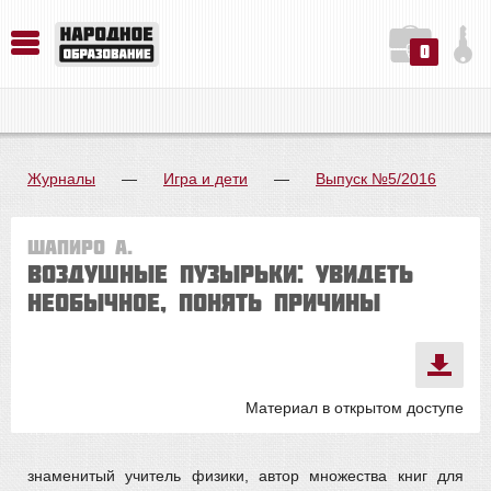
0
История. Обществознание. Методика преподавания. Учебные пособия
Русский язык. Литература. Филология. Лингвистика. Методика преподавания. Учебные пособия
Физика. Химия. Биология. Методика преподавания. Учебные пособия
Журналы
—
Игра и дети
—
Выпуск №5/2016
Шапиро А.
ВОЗДУШНЫЕ ПУЗЫРЬКИ: УВИДЕТЬ
НЕОБЫЧНОЕ, ПОНЯТЬ ПРИЧИНЫ
Материал в открытом доступе
знаменитый учитель физики, автор множества книг для