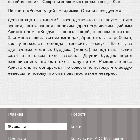
детей из серии «Секреты знакомых предметов», г. Киев
По книге «Всемогущий невидимка. Опыты с воздухом»
Девятнадцать столетий господствовала в науке точка
зрения, высказанная великим древнегреческим учёным
Аристотелем: «Воздух – основа вещей, невесомое ничто».
Засомневавшись в своих взглядах, Аристотель попробовал,
как утверждает легенда, взвесить воздух. Взял два
одинаковых кожаных бурдюка (мешка) из-под вина. Один
сжал и в таком виде взвесил. Другой бурдюк перед
взвешиванием что есть силы надул ртом. Разницы в весе
Аристотель не обнаружил. Но совсем не потому, что воздух
невесом, а потому что опыт был поставлен неверно.
Главная
Новости
Журналы
Книги
Подписки
Конкурс им. А.С. Макаренко