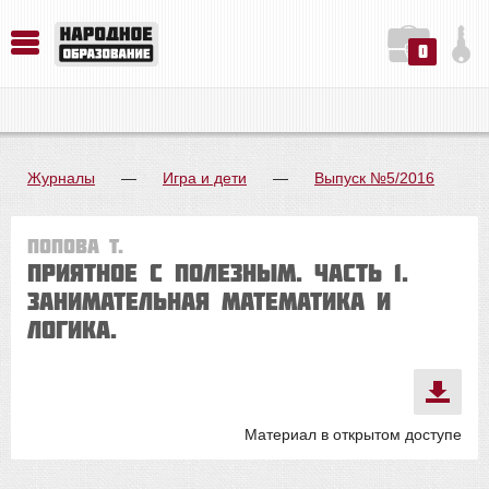
0
История. Обществознание. Методика преподавания. Учебные пособия
Русский язык. Литература. Филология. Лингвистика. Методика преподавания. Учебные пособия
Физика. Химия. Биология. Методика преподавания. Учебные пособия
Журналы
—
Игра и дети
—
Выпуск №5/2016
Попова Т.
ПРИЯТНОЕ С ПОЛЕЗНЫМ. Часть 1.
Занимательная математика и
логика.
Материал в открытом доступе