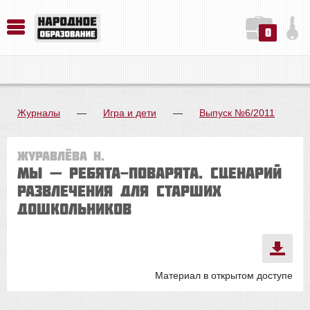
0
История. Обществознание. Методика преподавания. Учебные пособия
Русский язык. Литература. Филология. Лингвистика. Методика преподавания. Учебные пособия
Физика. Химия. Биология. Методика преподавания. Учебные пособия
Журналы
—
Игра и дети
—
Выпуск №6/2011
Журавлёва Н.
Мы — ребята-поварята. Сценарий
развлечения для старших
дошкольников
Материал в открытом доступе