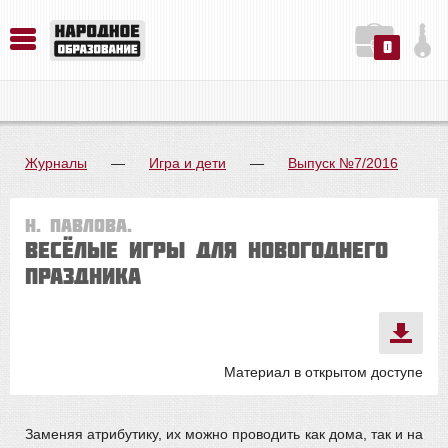
0
История. Обществознание. Методика преподавания. Учебные пособия
Русский язык. Литература. Филология. Лингвистика. Методика преподавания. Учебные пособия
Физика. Химия. Биология. Методика преподавания. Учебные пособия
Журналы
—
Игра и дети
—
Выпуск №7/2016
Н. Павлова.
Весёлые игры для новогоднего
праздника
Материал в открытом доступе
Заменяя атрибутику, их можно проводить как дома, так и на