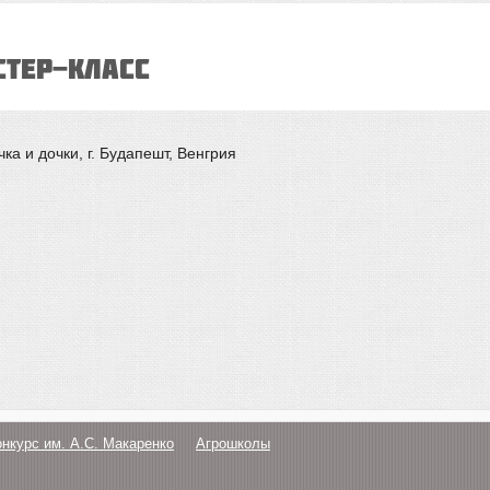
стер-класс
чка и дочки, г. Будапешт, Венгрия
онкурс им. А.С. Макаренко
Агрошколы