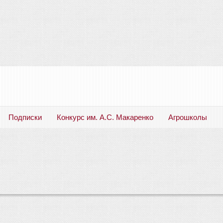
Подписки
Конкурс им. А.С. Макаренко
Агрошколы
Русский язык. Литература. Филология. Лингвистика. Методика преподавания. Учебные пособия