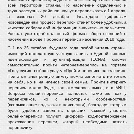
всей территории страны. Но население отдалённых и
труднодоступных районов начнут переписывать с 1 апреля,
а закончат 20 декабря. Благодаря цифровым
нововведениям процесс переписи станет более удобным, а
качество собираемой информации значительно повысится.
Росстат уже отработал новый формат сбора сведений о
населении в ходе Пробной переписи населения 2018 года.
С 1 по 25 октября будущего года любой житель страны,
имеющий стандартную учётную запись в Единой системе
идентификации и аутентификации (ЕСИА), сможет
самостоятельно пройти интернет-перепись на портале
«Госуслуги», выбрав услугу «Пройти перепись населения».
При этом электронную анкету можно заполнить не только
на себя, но и на членов своей семьи. Пройти интернет-
перепись можно будет, как отмечалось выше, и в МФЦ.
Вопросы онлайн-переписи полностью такие же, как у
переписчиков, но с некоторыми особенностями
(всплывающие подсказки и пояснения), благодаря которым
будет удобнее заполнять опросник. Каждый участник
онлайн-переписи получит цифровой код-подтверждение
прохождения переписи, который необходимо назвать
переписчику.