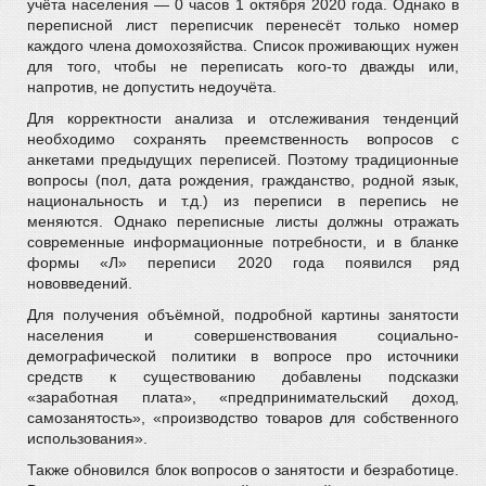
учёта населения — 0 часов 1 октября 2020 года. Однако в
переписной лист переписчик перенесёт только номер
каждого члена домохозяйства. Список проживающих нужен
для того, чтобы не переписать кого-то дважды или,
напротив, не допустить недоучёта.
Для корректности анализа и отслеживания тенденций
необходимо сохранять преемственность вопросов с
анкетами предыдущих переписей. Поэтому традиционные
вопросы (пол, дата рождения, гражданство, родной язык,
национальность и т.д.) из переписи в перепись не
меняются. Однако переписные листы должны отражать
современные информационные потребности, и в бланке
формы «Л» переписи 2020 года появился ряд
нововведений.
Для получения объёмной, подробной картины занятости
населения и совершенствования социально-
демографической политики в вопросе про источники
средств к существованию добавлены подсказки
«заработная плата», «предпринимательский доход,
самозанятость», «производство товаров для собственного
использования».
Также обновился блок вопросов о занятости и безработице.