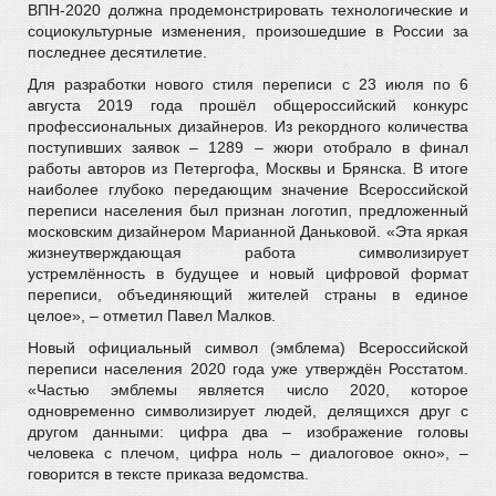
ВПН-2020 должна продемонстрировать технологические и
социокультурные изменения, произошедшие в России за
последнее десятилетие.
Для разработки нового стиля переписи с 23 июля по 6
августа 2019 года прошёл общероссийский конкурс
профессиональных дизайнеров. Из рекордного количества
поступивших заявок – 1289 – жюри отобрало в финал
работы авторов из Петергофа, Москвы и Брянска. В итоге
наиболее глубоко передающим значение Всероссийской
переписи населения был признан логотип, предложенный
московским дизайнером Марианной Даньковой. «Эта яркая
жизнеутверждающая работа символизирует
устремлённость в будущее и новый цифровой формат
переписи, объединяющий жителей страны в единое
целое», – отметил Павел Малков.
Новый официальный символ (эмблема) Всероссийской
переписи населения 2020 года уже утверждён Росстатом.
«Частью эмблемы является число 2020, которое
одновременно символизирует людей, делящихся друг с
другом данными: цифра два – изображение головы
человека с плечом, цифра ноль – диалоговое окно», –
говорится в тексте приказа ведомства.