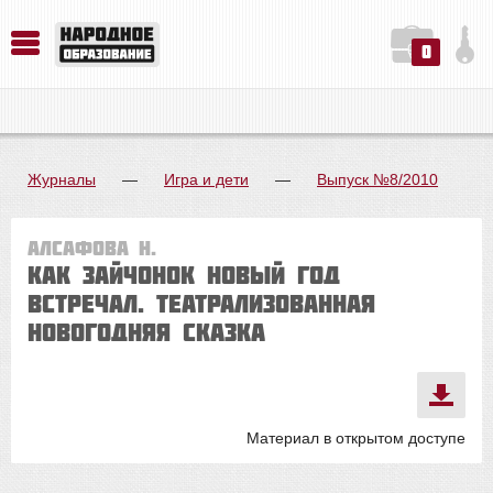
0
История. Обществознание. Методика преподавания. Учебные пособия
Русский язык. Литература. Филология. Лингвистика. Методика преподавания. Учебные пособия
Физика. Химия. Биология. Методика преподавания. Учебные пособия
Журналы
—
Игра и дети
—
Выпуск №8/2010
Алсафова Н.
Как зайчонок Новый год
встречал. Театрализованная
новогодняя сказка
Материал в открытом доступе