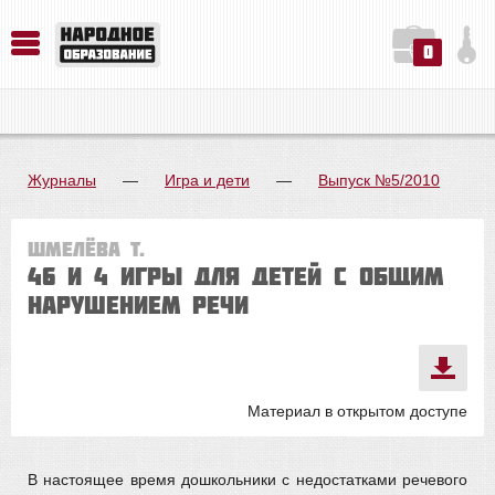
0
История. Обществознание. Методика преподавания. Учебные пособия
Русский язык. Литература. Филология. Лингвистика. Методика преподавания. Учебные пособия
Физика. Химия. Биология. Методика преподавания. Учебные пособия
Журналы
—
Игра и дети
—
Выпуск №5/2010
Шмелёва Т.
46 и 4 игры для детей с общим
нарушением речи
Материал в открытом доступе
В настоящее время дошкольники с недостатками речевого