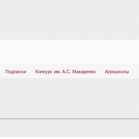
Подписки
Конкурс им. А.С. Макаренко
Агрошколы
Русский язык. Литература. Филология. Лингвистика. Методика преподавания. Учебные пособия