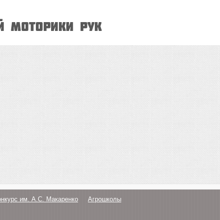
й моторики рук
онкурс им. А.С. Макаренко
Агрошколы