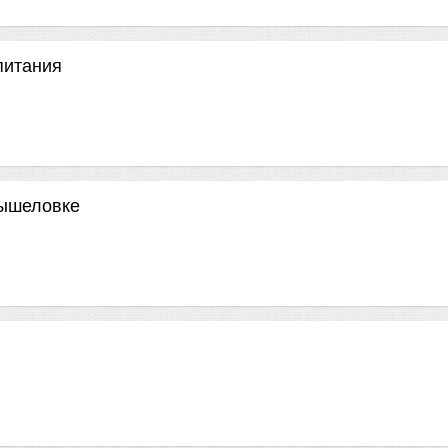
питания
мышеловке