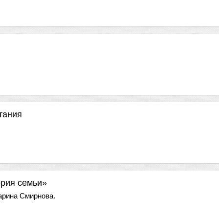
тания
ория семьи»
рина Смирнова.