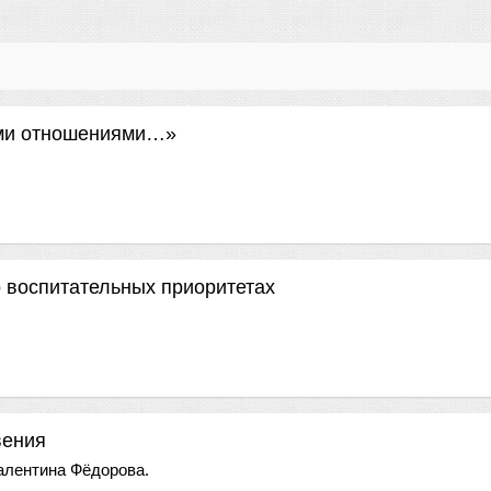
ыми отношениями…»
 воспитательных приоритетах
вения
алентина Фёдорова.