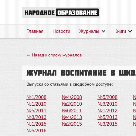
Главная
Новости
Журналы
Книги
←
Назад к списку журналов
Журнал Воспитание в шко
Выпуски со статьями в сводобном доступе:
№1/2008
№4/2008
№5/2008
№
№1/2010
№2/2010
№3/2010
№
№5/2011
№6/2011
№1/2012
№
№3/2013
№4/2013
№5/2013
№
№1/2015
№2/2015
№3/2015
№
№5/2016