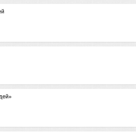
ей
дей»