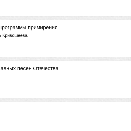
 Программы примирения
 Кривошеева.
лавных песен Отечества