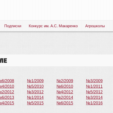
Подписки
Конкурс им. А.С. Макаренко
Агрошколы
Русский язык. Литература. Филология. Лингвистика. Методика преподавания. Учебные пособия
ле
6/2008
№1/2009
№2/2009
№3/2009
4/2010
№5/2010
№6/2010
№1/2011
2/2012
№3/2012
№4/2012
№5/2012
6/2013
№1/2014
№2/2014
№3/2014
4/2015
№5/2015
№6/2015
№1/2016