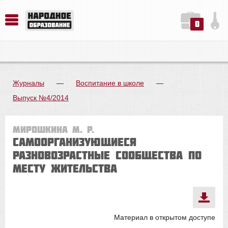
0
История. Обществознание. Методика преподавания. Учебные пособия
Русский язык. Литература. Филология. Лингвистика. Методика преподавания. Учебные пособия
Физика. Химия. Биология. Методика преподавания. Учебные пособия
Журналы
—
Воспитание в школе
—
Выпуск №4/2014
Мирошкина М. Р.
Самоорганизующиеся
разновозрастные сообщества по
месту жительства
Материал в открытом доступе