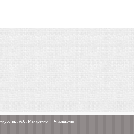
онкурс им. А.С. Макаренко
Агрошколы