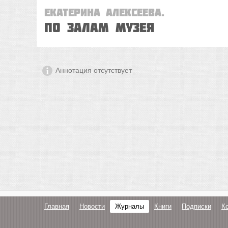
Екатерина Алексеева.
По залам музея
Аннотация отсутствует
Главная
Новости
Журналы
Книги
Подписки
К