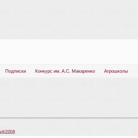
Подписки
Конкурс им. А.С. Макаренко
Агрошколы
Русский язык. Литература. Филология. Лингвистика. Методика преподавания. Учебные пособия
№4/2008