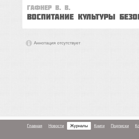
Гафнер В. В.
Воспитание культуры без
Аннотация отсутствует
Главная
Новости
Журналы
Книги
Подписки
К