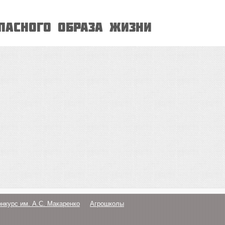
опасного образа жизни
онкурс им. А.С. Макаренко
Агрошколы