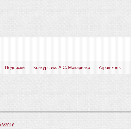
Подписки
Конкурс им. А.С. Макаренко
Агрошколы
Русский язык. Литература. Филология. Лингвистика. Методика преподавания. Учебные пособия
№3/2016