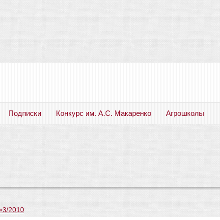
Подписки
Конкурс им. А.С. Макаренко
Агрошколы
Русский язык. Литература. Филология. Лингвистика. Методика преподавания. Учебные пособия
№3/2010