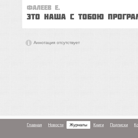
Фалеев Е.
Это наша с тобою прогр
Аннотация отсутствует
Главная
Новости
Журналы
Книги
Подписки
К