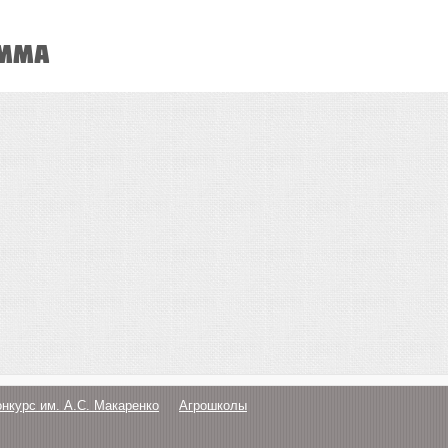
амма
онкурс им. А.С. Макаренко
Агрошколы