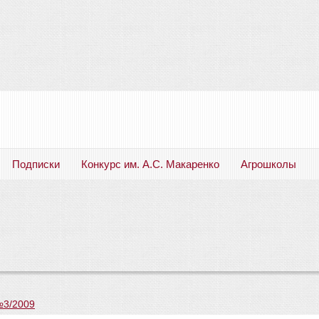
Подписки
Конкурс им. А.С. Макаренко
Агрошколы
Русский язык. Литература. Филология. Лингвистика. Методика преподавания. Учебные пособия
№3/2009