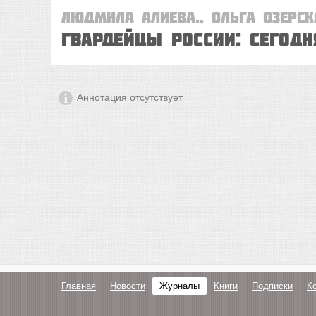
Людмила Алиева., Ольга Озерск
ГВАРДЕЙЦЫ РОССИИ: сегод
Аннотация отсутствует
Главная
Новости
Журналы
Книги
Подписки
К