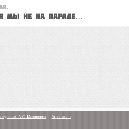
ая.
ня мы не на параде…
онкурс им. А.С. Макаренко
Агрошколы