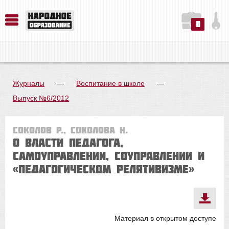
0
История. Обществознание. Методика преподавания. Учебные пособия
Русский язык. Литература. Филология. Лингвистика. Методика преподавания. Учебные пособия
Физика. Химия. Биология. Методика преподавания. Учебные пособия
Журналы
—
Воспитание в школе
—
Выпуск №6/2012
Соколов Р., Соколова Н.
О власти педагога,
самоуправлении, соуправлении и
«педагогическом релятивизме»
Материал в открытом доступе