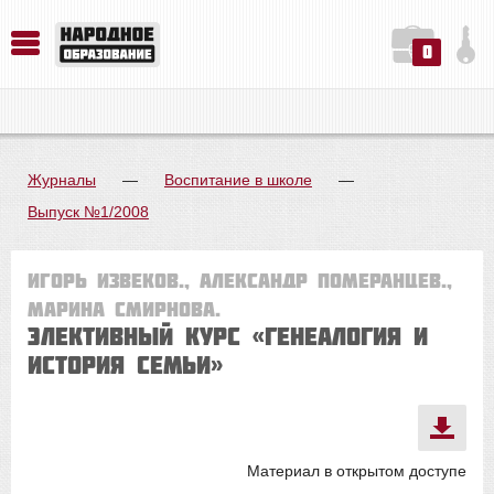
0
История. Обществознание. Методика преподавания. Учебные пособия
Русский язык. Литература. Филология. Лингвистика. Методика преподавания. Учебные пособия
Физика. Химия. Биология. Методика преподавания. Учебные пособия
Журналы
—
Воспитание в школе
—
Выпуск №1/2008
Игорь Извеков., Александр Померанцев.,
Марина Смирнова.
Элективный курс «Генеалогия и
история семьи»
Материал в открытом доступе