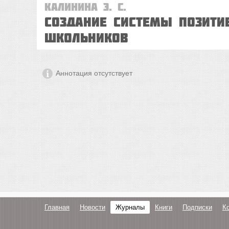
Калинина Э. С.
Создание системы позити
школьников
Аннотация отсутствует
Главная
Новости
Журналы
Книги
Подписки
К