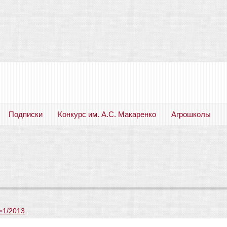
Подписки
Конкурс им. А.С. Макаренко
Агрошколы
Русский язык. Литература. Филология. Лингвистика. Методика преподавания. Учебные пособия
№1/2013