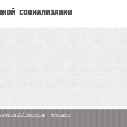
вной социализации
онкурс им. А.С. Макаренко
Агрошколы